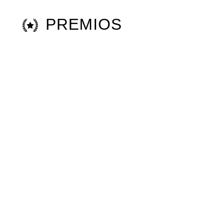
PREMIOS
Contacto
Movil: (+34) 609 372 290
e-mail:
castingcoach@olgalorente.es
Website:
www.olgalorente.es