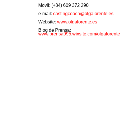
Movil: (+34) 609 372 290
e-mail:
castingcoach@olgalorente.es
Website:
www.olgalorente.es
Blog de Prensa:
www.prensa995.wixsite.com/olgalorente
Design by
Olga Lorente