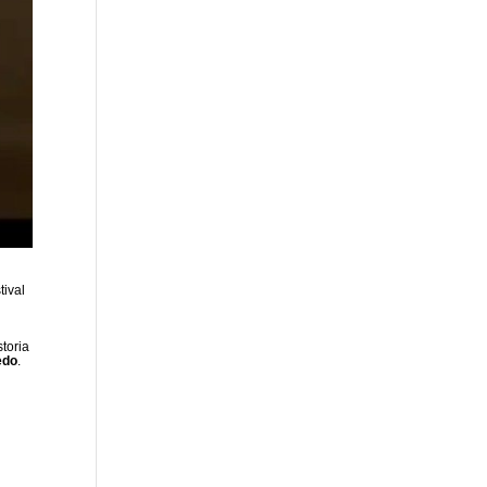
tival
storia
edo
.