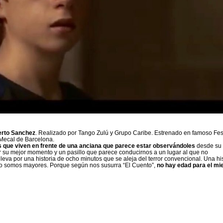
erto Sanchez
. Realizado por Tango Zulú y Grupo Caribe. Estrenado en famoso Fes
Mecal de Barcelona.
que viven en frente de una anciana que parece estar observándoles
desde su
 su mejor momento y un pasillo que parece conducirnos a un lugar al que no
leva por una historia de ocho minutos que se aleja del terror convencional. Una hi
o somos mayores. Porque según nos susurra “El Cuento”,
no hay edad para el mi