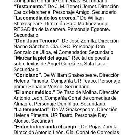
Compañía Corral de Comedias. Secundario
“Testamento.”
De J. M. Benet i Jornet. Dirección
Carlos Marchena. Personaje Amigo. Secundario
“La comedia de los errores.”
De William
Shakespeare. Dirección Sara Martínez Viejo,
RESAD fin de la carrera. Personaje Egeonte.
Secundario
“Don Juan Tenorio”
. De José Zorrilla. Dirección
Nacho Sánchez. Cía. C+C. Personaje Don
Gonzalo de Ulloa, el Comendador. Secundario
“Marcar la piel del agua.”
Recital de poesía
sobre textos de Ángel González. Sala Itaca.
Secundario.
“Coriolano”
. De William Shakespeare. Dirección
Helena Pimenta. Compañía UR Teatro. Personaje
primer Senador Volsco. Secundario.
“El amor médico.”
De Tirso de Molina. Dirección
Antonio León. Compañía Corral de comedias de
Almagro. Personaje Don Iñigo. Secundario.
“La tempestad”
. De W. Shakespeare. Dirección
Helena Pimenta. UR Teatro. Personaje Rey
Alonso. Secundari
“Entre bobos anda el juego”
. De Rojas Zorrilla.
Dirección Antonio León. Cía. Corral de Comedias