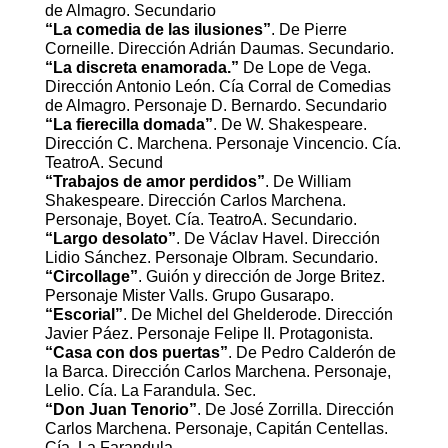
de Almagro. Secundario
“La comedia de las ilusiones”
. De Pierre
Corneille. Dirección Adrián Daumas. Secundario.
“La discreta enamorada.”
De Lope de Vega.
Dirección Antonio León. Cía Corral de Comedias
de Almagro. Personaje D. Bernardo. Secundario
“La fierecilla domada”
. De W. Shakespeare.
Dirección C. Marchena. Personaje Vincencio. Cía.
TeatroA. Secund
“Trabajos de amor perdidos”
. De William
Shakespeare. Dirección Carlos Marchena.
Personaje, Boyet. Cía. TeatroA. Secundario.
“Largo desolato”
. De Václav Havel. Dirección
Lidio Sánchez. Personaje Olbram. Secundario.
“Circollage”
. Guión y dirección de Jorge Britez.
Personaje Mister Valls. Grupo Gusarapo.
“Escorial”
. De Michel del Ghelderode. Dirección
Javier Páez. Personaje Felipe II. Protagonista.
“Casa con dos puertas”
. De Pedro Calderón de
la Barca. Dirección Carlos Marchena. Personaje,
Lelio. Cía. La Farandula. Sec.
“Don Juan Tenorio”
. De José Zorrilla. Dirección
Carlos Marchena. Personaje, Capitán Centellas.
Cía. La Farandula.